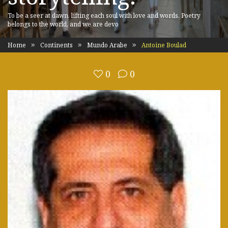
To be a seer at dawn, lifting each soul with love and words. Poetry
belongs to the world, and we are devo
Home
Continents
Mundo Arabe
Antoine Boulad
0
0