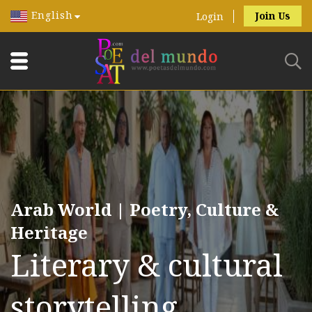
English
Join Us
Login
Arab World | Poetry, Culture &
Heritage
Literary & cultural
storytelling.