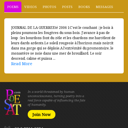
POEMS
VIDEOS
PHOTOS
POSTS
BOOKS
MESSAGES
JOURNAL DE LA GUERREEté 2006 1C'est le couchant ; je bois à
pleins poumons les fougères du sous-bois. J'avance à pas de
loup : les bourdons font du zèle et les chardons me harcèlent de
leurs dards ardents.Le soleil rougeoie à l'horizon mais noircit
dans ma gorge qui se déploie.A l'extrémité du promontoire, le
monastère se noie dans une mer de brouillard. Le soir
descend, calme et puissa ...
Read More
In a world threatened by human
unconsciousness, turning poetry into a
real force capable of influencing the fate
of humanity.
Join Now