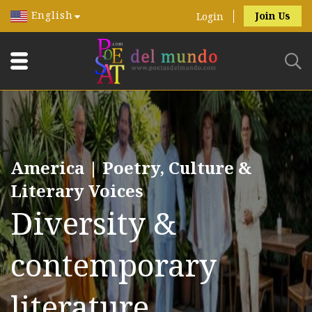
English
Join Us
Login
America | Poetry, Culture &
Literary Voices
Diversity &
contemporary
literature.