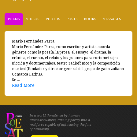
POEMS
VIDEOS
PHOTOS
POSTS
BOOKS
MESSAGES
Mario Fernández Parra
Mario Fernández Parra, como escritor y artista aborda
géneros como la poesía, la prosa, el ensayo, el drama, la
crónica, el cuento, el relato y los guiones para cortometrajes
(ficción y documentales), teatro radiofónico y la composición
musical (fundador y director general del grupo de gaita zuliana
Comarca Latina).
Se ...
Read More
In a world threatened by human
unconsciousness, turning poetry into a
real force capable of influencing the fate
of humanity.