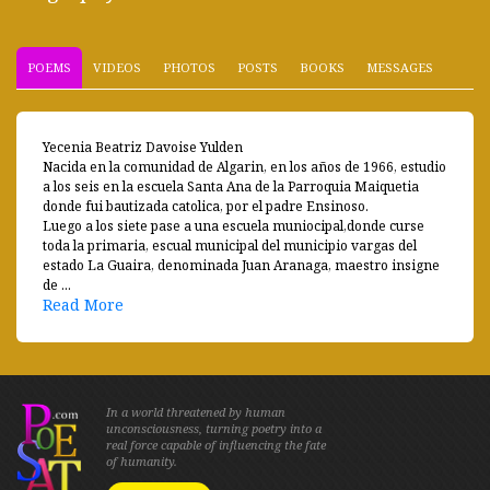
POEMS
VIDEOS
PHOTOS
POSTS
BOOKS
MESSAGES
Yecenia Beatriz Davoise Yulden
Nacida en la comunidad de Algarin, en los años de 1966, estudio
a los seis en la escuela Santa Ana de la Parroquia Maiquetia
donde fui bautizada catolica, por el padre Ensinoso.
Luego a los siete pase a una escuela muniocipal,donde curse
toda la primaria, escual municipal del municipio vargas del
estado La Guaira, denominada Juan Aranaga, maestro insigne
de ...
Read More
In a world threatened by human
unconsciousness, turning poetry into a
real force capable of influencing the fate
of humanity.