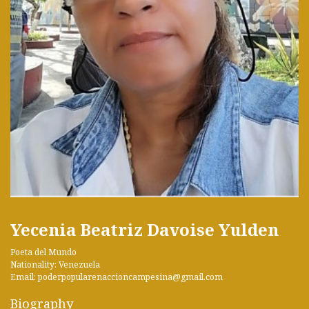
Yecenia Beatriz Davoise Yulden
Poeta del Mundo
Nationality: Venezuela
Email: poderpopularenaccioncampesina@gmail.com
Biography