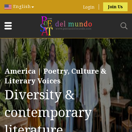
English
Join Us
Login
America | Poetry, Culture &
Literary Voices
Diversity &
contemporary
literature.