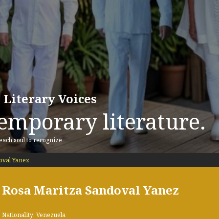
 Literary Voices
emporary literature.
 each soul to recognize
oval Yanez
Rosa Maritza Sandoval Yanez
Nationality: Venezuela