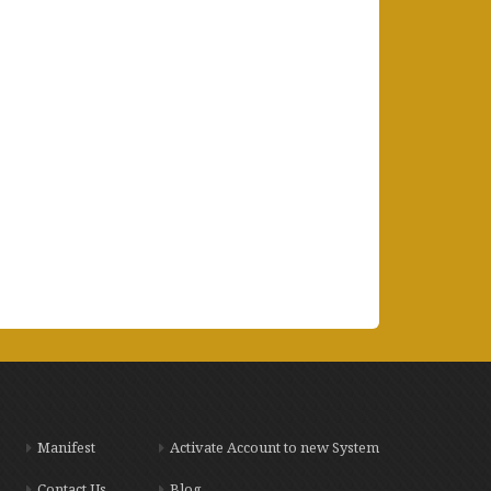
Manifest
Activate Account to new System
Contact Us
Blog