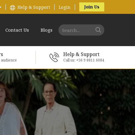
Join Us
Help & Support
Login
Contact Us
Blogs
rs
Help & Support
e audience
Call us: +56 9 8811 6084