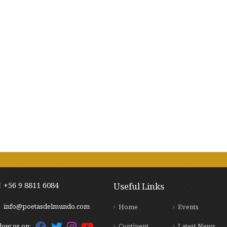
+56 9 8811 6084
Useful Links
info@poetasdelmundo.com
Home
Events
Continent
Latest News
low us on: