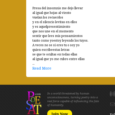
Presa del insomnio me dejo llevar
al igual que hojas al viento
vuelan los recuerdos
y en el silencio levitas en ellos
y es aquelpresentimiento
que nos une en el momento
sentir que lees mis pensamientos
tanto como yoestoy leyendo los tuyos.
A veces no se si eres tu o soy yo
quien escribeestas letras
se que te ocultas en todas ellas
al igual que yo me cubro entre ellas
...
Read More
In a world threatened by human
unconsciousness, turning poetry into a
real force capable of influencing the fate
of humanity.
Join Now
Fol