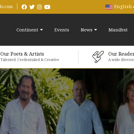
English
do.com
Continent
Events
News
Manifest
Our Poets & Artists
Our Reade
Talented, Credentialed & Creative
A wide divers