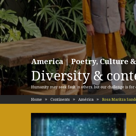
America | Poetry, Culture &
Diversity & cont
Humanity may seek fault in others, but our challenge is for
Home
Continents
América
Rosa Maritza Sand