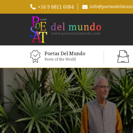
+56 9 8811 6084
info@poetasdelmun
Poetas Del Mundo
Poets of the World