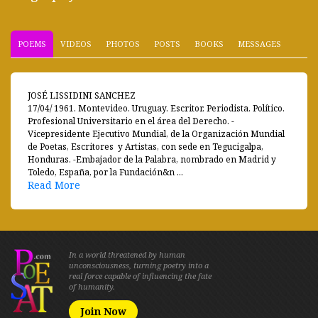
POEMS
VIDEOS
PHOTOS
POSTS
BOOKS
MESSAGES
JOSÉ LISSIDINI SANCHEZ
17/04/ 1961. Montevideo. Uruguay. Escritor. Periodista. Político.
Profesional Universitario en el área del Derecho. -
Vicepresidente Ejecutivo Mundial, de la Organización Mundial
de Poetas, Escritores y Artistas, con sede en Tegucigalpa,
Honduras. -Embajador de la Palabra, nombrado en Madrid y
Toledo, España, por la Fundación&n ...
Read More
In a world threatened by human
unconsciousness, turning poetry into a
real force capable of influencing the fate
of humanity.
Join Now