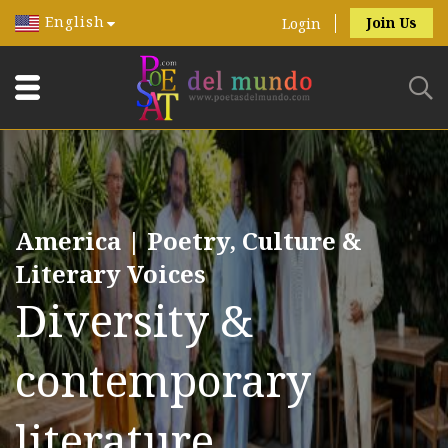
English
Join Us
Login
America | Poetry, Culture &
Literary Voices
Diversity &
contemporary
literature.