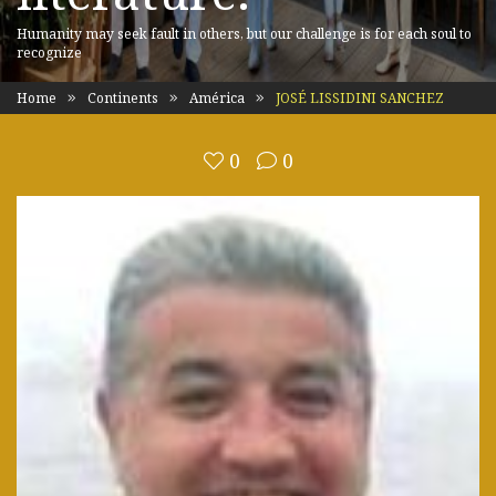
Humanity may seek fault in others, but our challenge is for each soul to
recognize
Home
Continents
América
JOSÉ LISSIDINI SANCHEZ
0
0