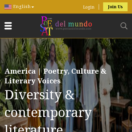
English
Join Us
Login
America | Poetry, Culture &
Literary Voices
Diversity &
contemporary
literature.