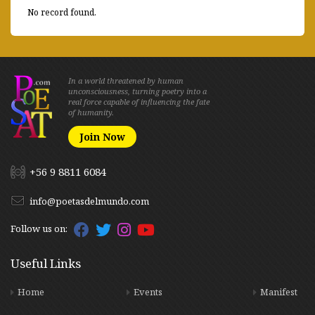
No record found.
In a world threatened by human
unconsciousness, turning poetry into a
real force capable of influencing the fate
of humanity.
Join Now
+56 9 8811 6084
info@poetasdelmundo.com
Follow us on:
Useful Links
Home
Events
Manifest