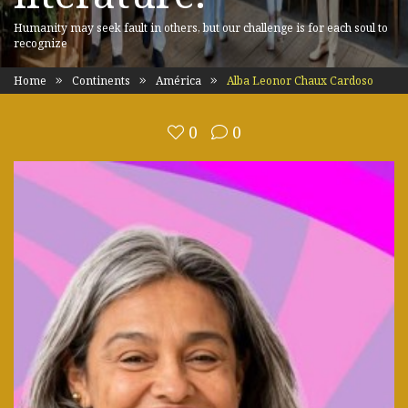
Humanity may seek fault in others, but our challenge is for each soul to
recognize
Home
Continents
América
Alba Leonor Chaux Cardoso
0
0