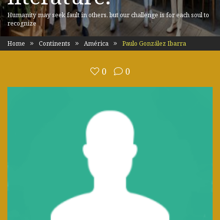
Humanity may seek fault in others, but our challenge is for each soul to
recognize
Home
Continents
América
Paulo González Ibarra
0
0