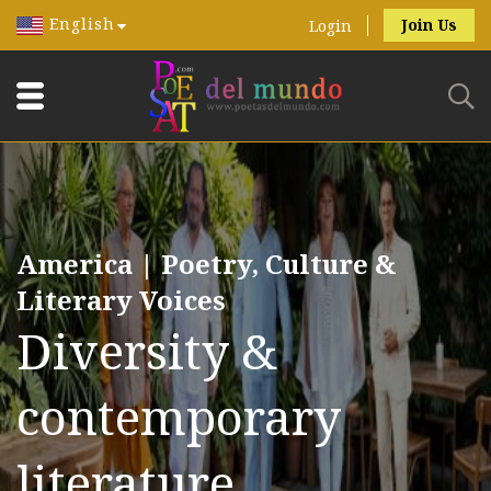
English
Join Us
Login
America | Poetry, Culture &
Literary Voices
Diversity &
contemporary
literature.