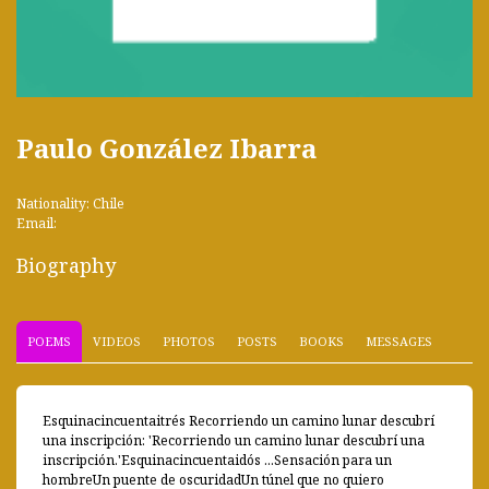
Paulo González Ibarra
Nationality: Chile
Email:
Biography
POEMS
VIDEOS
PHOTOS
POSTS
BOOKS
MESSAGES
Esquinacincuentaitrés Recorriendo un camino lunar descubrí
una inscripción: 'Recorriendo un camino lunar descubrí una
inscripción.'Esquinacincuentaidós ...Sensación para un
hombreUn puente de oscuridadUn túnel que no quiero