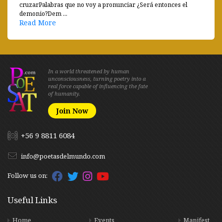
cruzarPalabras que no voy a pronunciar ¿Será entonces el
demonio?Dem ...
Read More
In a world threatened by human
unconsciousness, turning poetry into a
real force capable of influencing the fate
of humanity.
Join Now
+56 9 8811 6084
info@poetasdelmundo.com
Follow us on:
Useful Links
Home
Events
Manifest