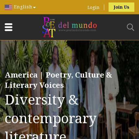
English
Join Us
Login
America | Poetry, Culture &
Literary Voices
Diversity &
contemporary
literature.