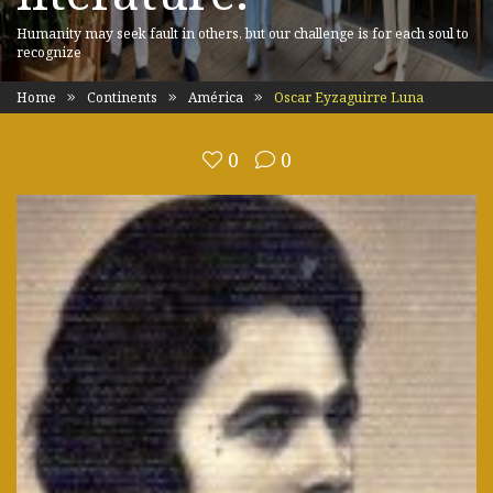
Humanity may seek fault in others, but our challenge is for each soul to
recognize
Home
Continents
América
Oscar Eyzaguirre Luna
0
0