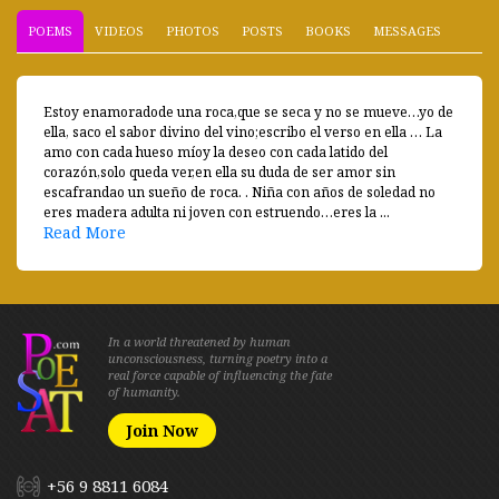
POEMS
VIDEOS
PHOTOS
POSTS
BOOKS
MESSAGES
Estoy enamoradode una roca,que se seca y no se mueve…yo de
ella, saco el sabor divino del vino;escribo el verso en ella … La
amo con cada hueso míoy la deseo con cada latido del
corazón,solo queda ver,en ella su duda de ser amor sin
escafrandao un sueño de roca. . Niña con años de soledad no
eres madera adulta ni joven con estruendo…eres la ...
Read More
In a world threatened by human
unconsciousness, turning poetry into a
real force capable of influencing the fate
of humanity.
Join Now
+56 9 8811 6084