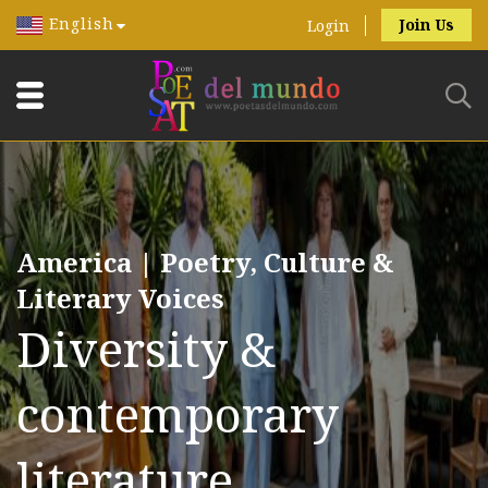
English
Join Us
Login
America | Poetry, Culture &
Literary Voices
Diversity &
contemporary
literature.