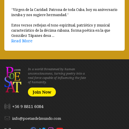
“Virgen de la Caridad: Patrona de toda Cuba, hoy su aniversario
incuba y nos sugiere hermandad.”
Estos versos reflejan el tono espiritual, patriótico y musical
característico de la décima cubana, forma poética en la que
González Tápanes desa ...
Read More
In a world threatened by human
unconsciousness, turning poetry into a
real force capable of influencing the fate
of humanity.
Join Now
+56 9 8811 6084
info@poetasdelmundo.com