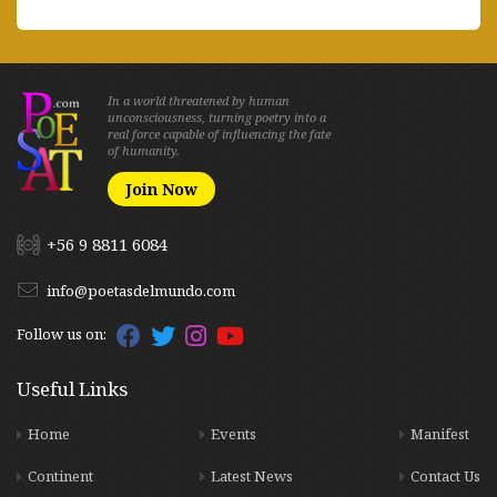
In a world threatened by human
unconsciousness, turning poetry into a
real force capable of influencing the fate
of humanity.
Join Now
+56 9 8811 6084
info@poetasdelmundo.com
Follow us on:
Useful Links
Home
Events
Manifest
Continent
Latest News
Contact Us