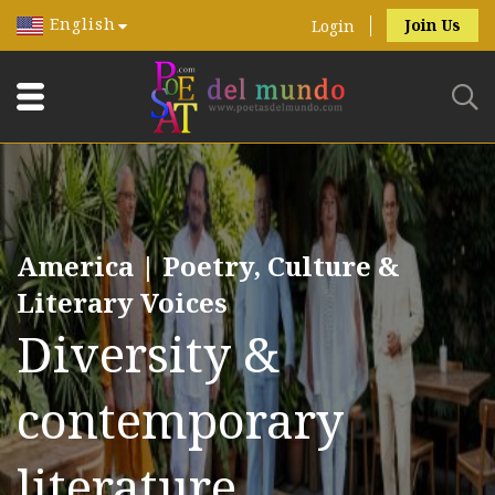
English
Join Us
Login
America | Poetry, Culture &
Literary Voices
Diversity &
contemporary
literature.