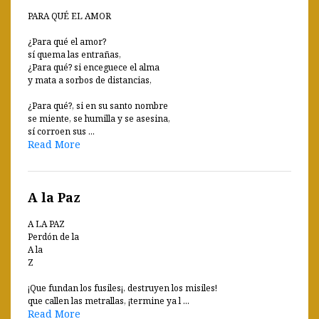
PARA QUÉ EL AMOR
¿Para qué el amor?
sí quema las entrañas,
¿Para qué? si enceguece el alma
y mata a sorbos de distancias,
¿Para qué?, si en su santo nombre
se miente, se humilla y se asesina,
sí corroen sus ...
Read More
A la Paz
A LA PAZ
Perdón de la
A la
Z
¡Que fundan los fusiles¡, destruyen los misiles!
que callen las metrallas, ¡termine ya l ...
Read More