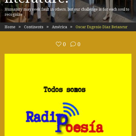
Humanity may seek fault in others, but our challenge is for each soul to
recognize
Home
Continents
América
Oscar Eugenio Diaz Betancur
0
0