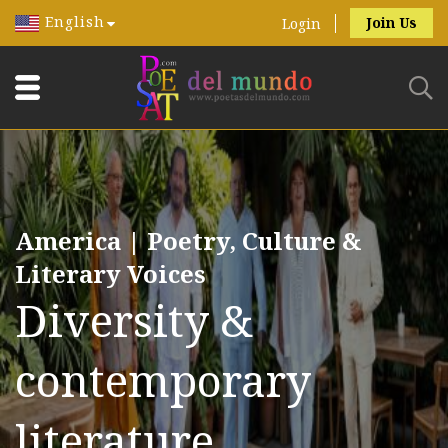
English
Join Us
Login
America | Poetry, Culture &
Literary Voices
Diversity &
contemporary
literature.