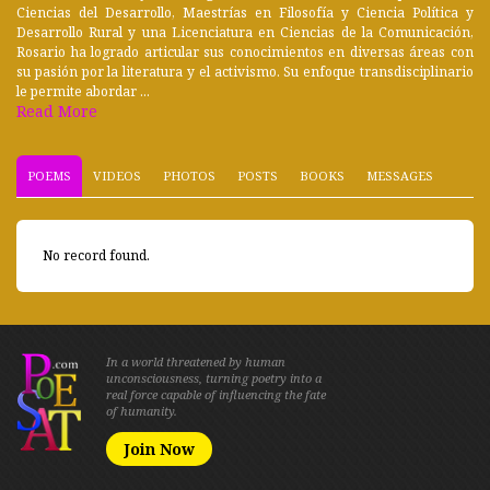
Ciencias del Desarrollo, Maestrías en Filosofía y Ciencia Política y
Desarrollo Rural y una Licenciatura en Ciencias de la Comunicación,
Rosario ha logrado articular sus conocimientos en diversas áreas con
su pasión por la literatura y el activismo. Su enfoque transdisciplinario
le permite abordar ...
Read More
POEMS
VIDEOS
PHOTOS
POSTS
BOOKS
MESSAGES
No record found.
In a world threatened by human
unconsciousness, turning poetry into a
real force capable of influencing the fate
of humanity.
Join Now