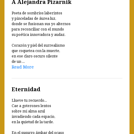
A Alejandra Pizarnik
Poeta de sombríos laberintos
y pinceladas de áurea luz,
donde se fusionan sus yo alternos
para reconciliar con el mundo
su poética innovadora y audaz.
Corazón y piel del surrealismo
que coquetea con la muerte,
en ese claro oscuro silente
de un ...
Read More
Eternidad
Llueve tu recuerdo...
Cae a goterones lentos
sobre mi alma azul
invadiendo cada espacio,
en la quietud de la tarde.
En el susurro ámbar del ocaso