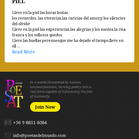
PIEL
Llevo en la piel las horas lentas,
los recuerdos, las vivencias,las caricias del amor¡y los silencios
del olvido!
Llevo en la piel las experiencias,las alegrías y los sueños,la risa
franca y los sollozos quedos.
Llevo las huellas perennesque me ha dejado el tiempo,llevo en
ell ...
Read More
In a world threatened by human
unconsciousness, turning poetry into a
real force capable of influencing the fate
of humanity.
Join Now
+56 9 8811 6084
info@poetasdelmundo.com