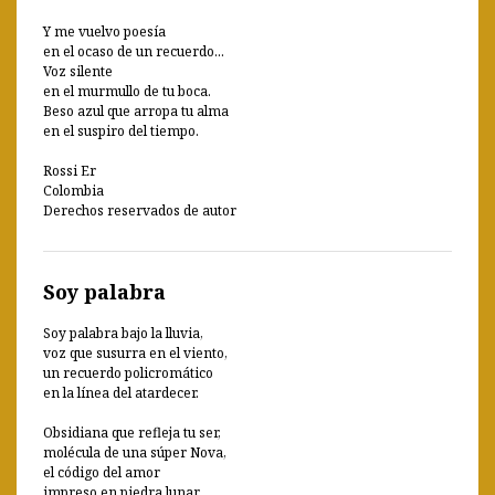
Y me vuelvo poesía
en el ocaso de un recuerdo...
Voz silente
en el murmullo de tu boca.
Beso azul que arropa tu alma
en el suspiro del tiempo.
Rossi Er
Colombia
Derechos reservados de autor
Soy palabra
Soy palabra bajo la lluvia,
voz que susurra en el viento,
un recuerdo policromático
en la línea del atardecer.
Obsidiana que refleja tu ser,
molécula de una súper Nova,
el código del amor
impreso en piedra lunar.