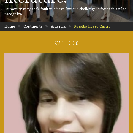
Humanity may seek fault in others, but our challenge is for each soul to
recognize
Home
Continents
América
Rosalba Erazo Castro
1
0