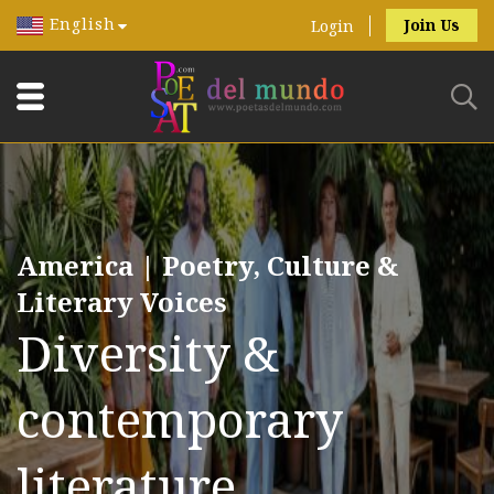
English
Join Us
Login
America | Poetry, Culture &
Literary Voices
Diversity &
contemporary
literature.