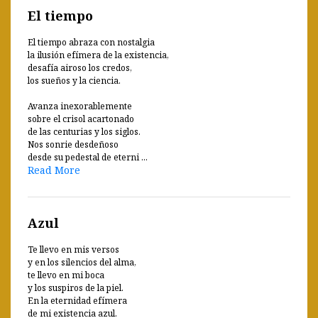
El tiempo
El tiempo abraza con nostalgia
la ilusión efímera de la existencia,
desafía airoso los credos,
los sueños y la ciencia.
Avanza inexorablemente
sobre el crisol acartonado
de las centurias y los siglos.
Nos sonrie desdeñoso
desde su pedestal de eterni ...
Read More
Azul
Te llevo en mis versos
y en los silencios del alma,
te llevo en mi boca
y los suspiros de la piel.
En la eternidad efímera
de mi existencia azul.