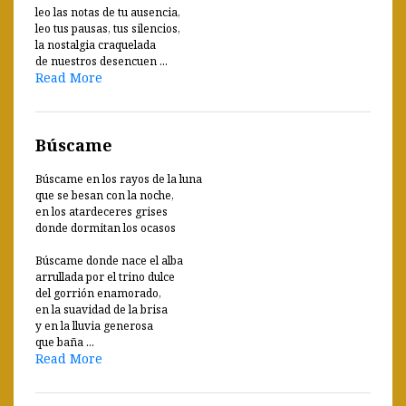
leo las notas de tu ausencia,
leo tus pausas, tus silencios,
la nostalgia craquelada
de nuestros desencuen ...
Read More
Búscame
Búscame en los rayos de la luna
que se besan con la noche,
en los atardeceres grises
donde dormitan los ocasos
Búscame donde nace el alba
arrullada por el trino dulce
del gorrión enamorado,
en la suavidad de la brisa
y en la lluvia generosa
que baña ...
Read More