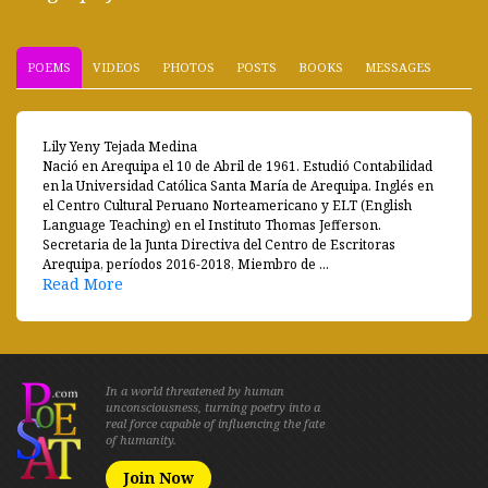
POEMS
VIDEOS
PHOTOS
POSTS
BOOKS
MESSAGES
Lily Yeny Tejada Medina
Nació en Arequipa el 10 de Abril de 1961. Estudió Contabilidad
en la Universidad Católica Santa María de Arequipa. Inglés en
el Centro Cultural Peruano Norteamericano y ELT (English
Language Teaching) en el Instituto Thomas Jefferson.
Secretaria de la Junta Directiva del Centro de Escritoras
Arequipa, períodos 2016-2018, Miembro de ...
Read More
In a world threatened by human
unconsciousness, turning poetry into a
real force capable of influencing the fate
of humanity.
Join Now