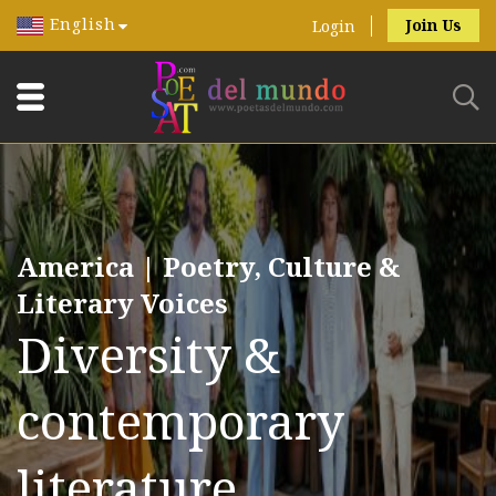
English
Join Us
Login
America | Poetry, Culture &
Literary Voices
Diversity &
contemporary
literature.