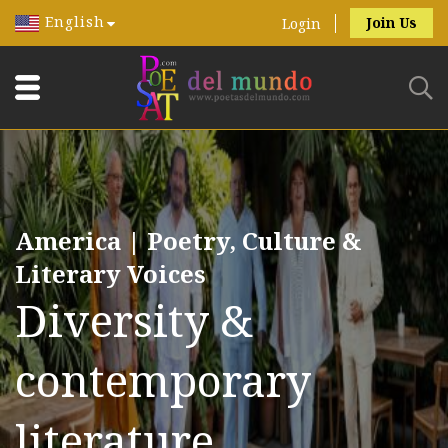
English
Join Us
Login
America | Poetry, Culture &
Literary Voices
Diversity &
contemporary
literature.