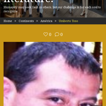
Humanity may seek fault in others, but our challenge is for each soul to
recognize
Home
Continents
América
Umberto Toso
0
0