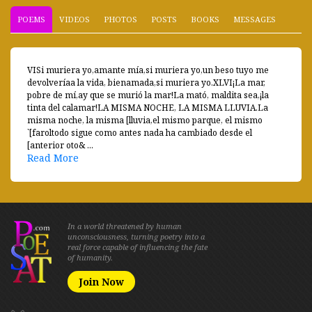
POEMS
VIDEOS
PHOTOS
POSTS
BOOKS
MESSAGES
VISi muriera yo,amante mía,si muriera yo,un beso tuyo me
devolveríaa la vida, bienamada,si muriera yo.XLVI¡La mar,
pobre de mí,ay que se murió la mar!La mató, maldita sea,¡la
tinta del calamar!LA MISMA NOCHE, LA MISMA LLUVIA.La
misma noche, la misma [lluvia,el mismo parque, el mismo
`[faroltodo sigue como antes nada ha cambiado desde el
[anterior oto& ...
Read More
In a world threatened by human
unconsciousness, turning poetry into a
real force capable of influencing the fate
of humanity.
Join Now