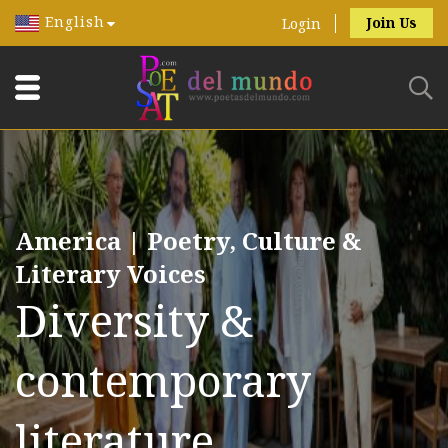
English
Join Us
Login
America | Poetry, Culture &
Literary Voices
Diversity &
contemporary
literature.