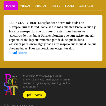
POEMS
VIDEOS
PHOTOS
POSTS
BOOKS
MESSAGES
DUDA CLARIVIDENTEResplandece entre mis dudas de
siempre,quizás lo indudable sea lo más dudable.Entre la duda y
la certezasospecho que mis versosexistir puedan en los
glaciares de mis dudas.Para evidenciar que aún existo,que aún
soporto el olvido y su tentación,jamás dude que la duda
existiera;pero entre algo y nada aún inspiro dudasque dudé que
fueran dudas. Pues desconfíoque elegantes du ...
Read More
In a world threatened by human
unconsciousness, turning poetry into a
real force capable of influencing the fate
of humanity.
Join Now