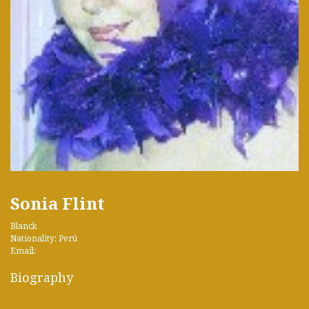
Sonia Flint
Blanck
Nationality: Perú
Email:
Biography