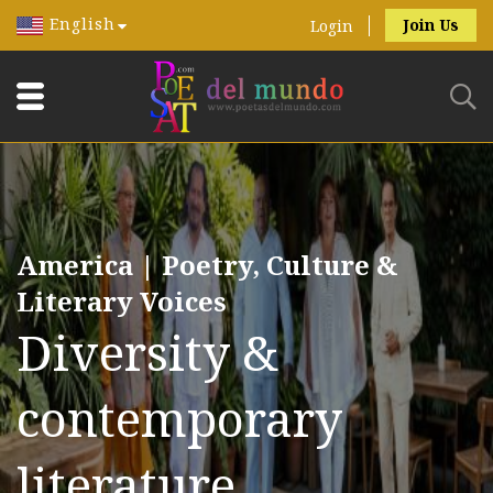
English
Join Us
Login
America | Poetry, Culture &
Literary Voices
Diversity &
contemporary
literature.