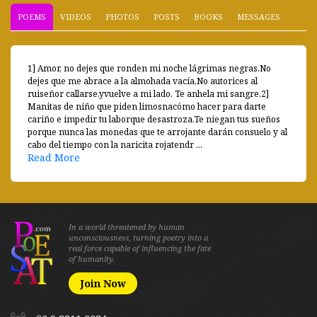
POEMS
VIDEOS
PHOTOS
POSTS
BOOKS
MESSAGES
1] Amor, no dejes que ronden mi noche lágrimas negras.No
dejes que me abrace a la almohada vacía,No autorices al
ruiseñor callarse,yvuelve a mi lado. Te anhela mi sangre.2]
Manitas de niño que piden limosnacómo hacer para darte
cariño e impedir tu laborque desastroza.Te niegan tus sueños
porque nunca las monedas que te arrojante darán consuelo y al
cabo del tiempo con la naricita rojatendr ...
Read More
In a world threatened by human
unconsciousness, turning poetry into a
real force capable of influencing the fate
of humanity.
Join Now