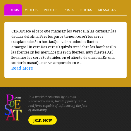
POEMS
VIDEOS
PHOTOS
POSTS
BOOKS
MESSAGES
CEROBusco el cero que matasEn los versosEn las cartasEn las
deudas del alma.Pero los pasos tienen cerosY los ceros
trasplantadosSon hostiasQue valen todos los llantos
amargos.Un ceroDos cerosO quizás tresSobre los hombrosEn
las frentesEn los menudos piesSon fuertes, muy fuertes.Así
llevamos los cerosSostenidos en el aliento de una balaEn una
sombría masaQue se ve amparada en e ...
Read More
In a world threatened by human
unconsciousness, turning poetry into a
real force capable of influencing the fate
of humanity.
Join Now