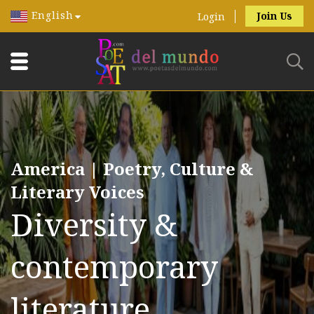
English
Join Us
Login
America | Poetry, Culture &
Literary Voices
Diversity &
contemporary
literature.