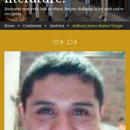
Humanity may seek fault in others, but our challenge is for each soul to
recognize
Home
Continents
América
Anthony James Ramos Vargas
0
0