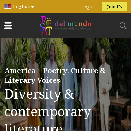
English
Join Us
Login
America | Poetry, Culture &
Literary Voices
Diversity &
contemporary
literature.