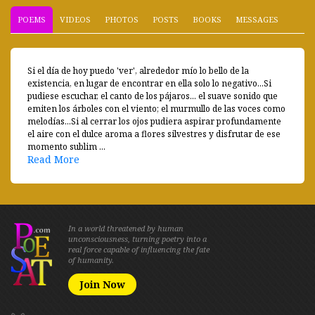
POEMS
VIDEOS
PHOTOS
POSTS
BOOKS
MESSAGES
Si el día de hoy puedo 'ver', alrededor mío lo bello de la
existencia, en lugar de encontrar en ella solo lo negativo...Si
pudiese escuchar, el canto de los pájaros... el suave sonido que
emiten los árboles con el viento; el murmullo de las voces como
melodías...Si al cerrar los ojos pudiera aspirar profundamente
el aire con el dulce aroma a flores silvestres y disfrutar de ese
momento sublim ...
Read More
In a world threatened by human
unconsciousness, turning poetry into a
real force capable of influencing the fate
of humanity.
Join Now