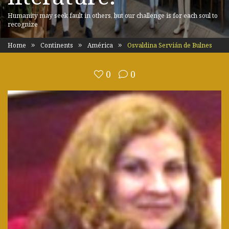
Humanity may seek fault in others, but our challenge is for each soul to
recognize
Home
Continents
América
Osvaldina Servián de Bulnes
0
0