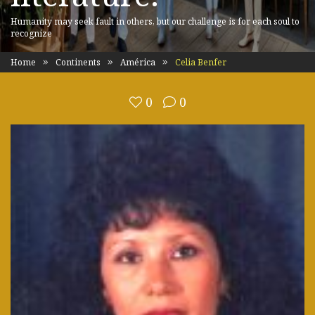
Humanity may seek fault in others, but our challenge is for each soul to
recognize
Home
Continents
América
Celia Benfer
0
0