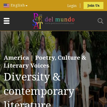
English
Join Us
Login
America | Poetry, Culture &
Literary Voices
Diversity &
contemporary
literature.