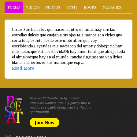
POEMS
VIDEOS
PHOTOS
POSTS
BOOKS
MESSAGES
Lirios.Son lirios los que nacen dentro de mi alma,y son las
estrellas dulces que cuajan a tus ojos.Mis manos son cirios que
corta tu aposento,desde este umbral, en que voy
escribiendo.Leyendas que nacieron del amor y dolor,¡Y no hay
más dolor, que ésta corta vida!Ni hay amor total, que abriga toda
el alma,porque hay en el mundo, mucho fingimiento.Son lirios
blancos abiertos en tus manos,que esp ...
Read More
In a world threatened by human
unconsciousness, turning poetry into a
real force capable of influencing the fate
of humanity.
Join Now