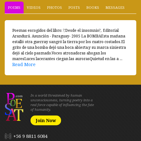
POEMS
VIDEOS
PHOTOS
POSTS
BOOKS
MESSAGES
Poemas escogidos del libro: \'Desde el insomnio\', Editorial
Arandurá. Asunción - Paraguay- 2005 La BOMBAEsta mañana
estalló otra guerray sangró la tierra por los cuatro costados.El
grito de una bomba dejó una boca abierta,y su marca siniestra
dejó al cielo pasmado.Voces atronadoras ahogan los
maresLuces lacerantes ciegan las aurorasQuietud en las a ...
Read More
In a world threatened by human
unconsciousness, turning poetry into a
real force capable of influencing the fate
of humanity.
Join Now
+56 9 8811 6084