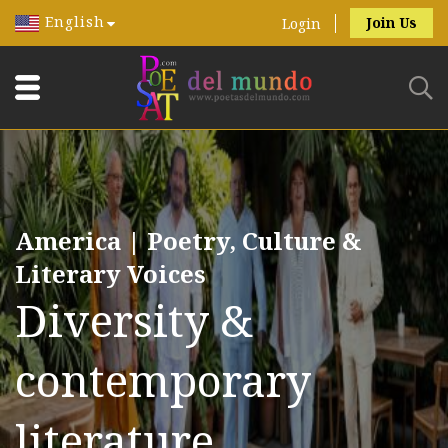
English
Join Us
Login
America | Poetry, Culture &
Literary Voices
Diversity &
contemporary
literature.