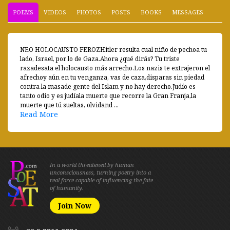
POEMS
VIDEOS
PHOTOS
POSTS
BOOKS
MESSAGES
NEO HOLOCAUSTO FEROZHitler resulta cual niño de pechoa tu
lado, Israel, por lo de Gaza.Ahora ¿qué dirás? Tu triste
razadesata el holocausto más arrecho.Los nazis te extrajeron el
afrechoy aún en tu venganza, vas de caza,disparas sin piedad
contra la masade gente del Islam y no hay derecho.Judío es
tanto odio y es judíala muerte que recorre la Gran Franja,la
muerte que tú sueltas, olvidand ...
Read More
In a world threatened by human
unconsciousness, turning poetry into a
real force capable of influencing the fate
of humanity.
Join Now