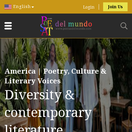
English
Join Us
Login
America | Poetry, Culture &
Literary Voices
Diversity &
contemporary
literature.