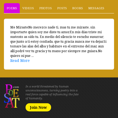
POEMS
VIDEOS
PHOTOS
POSTS
BOOKS
MESSAGES
Me MirasteNo merezco nade ti, mas tu me miraste, sin
importarte quien soy me diste tu amor.En mis días triste mi
sustento as sido tu. En medio del silencio te escucho susurrar;
que junto a ti estoy confiada, que tu gracia nunca me va dejar.Si
tomare las alas del alba y habitare en el extremo del mar, aun
allí podré ver tu gracia y tu mano por siempre me guiara.No
quiero ni pue ...
Read More
In a world threatened by human
unconsciousness, turning poetry into a
real force capable of influencing the fate
of humanity.
Join Now