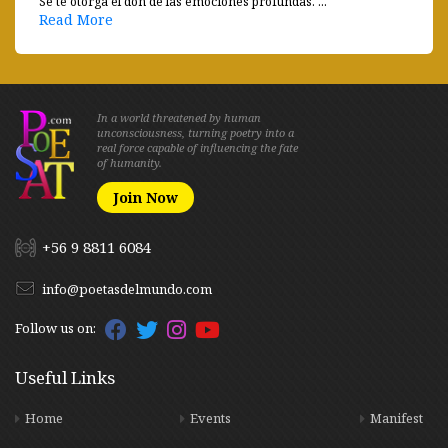
Se te otorga el don de las emociones profundas. ...
Read More
In a world threatened by human
unconsciousness, turning poetry into a
real force capable of influencing the fate
of humanity.
Join Now
+56 9 8811 6084
info@poetasdelmundo.com
Follow us on:
Useful Links
Home
Events
Manifest