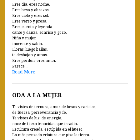
Eres día, eres noche.
Eres beso y abrazos.
Eres cielo y eres sol.
Eres verso y prosa.
Eres cuento y leyenda
canto y danza, sonrisa y gozo.
Niña y mujer,
inocente y sabia.
Lloras, luego bailas,
te deshojan y amas.
Eres perdón, eres amor.
Parece ...
Read More
ODA A LA MUJER
Te vistes de ternura, amor, de besos y caricias,
de fuerza, perseverancia y fe.
Te vistes de luz, de energía,
nace de ti esa tenacidad que irradia.
Escultura creada, esculpida en el hueso.
La más pensada criatura que pisa la tierra.