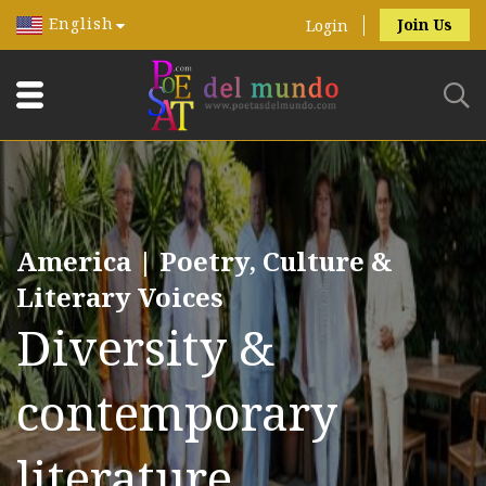
English
Join Us
Login
America | Poetry, Culture &
Literary Voices
Diversity &
contemporary
literature.