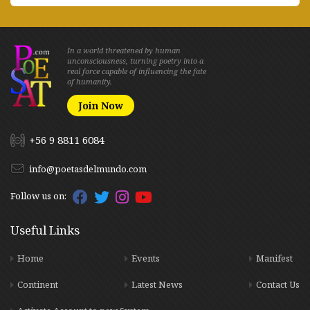
In a world threatened by human
unconsciousness, turning poetry into a
real force capable of influencing the fate
of humanity.
Join Now
+56 9 8811 6084
info@poetasdelmundo.com
Follow us on:
Useful Links
Home
Events
Manifest
Continent
Latest News
Contact Us