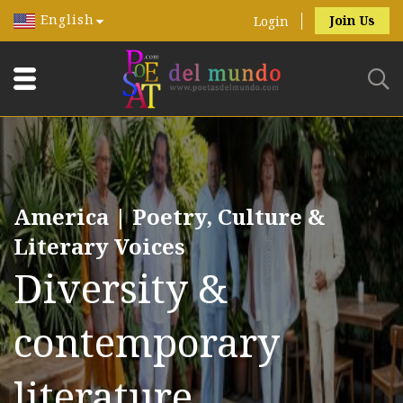
English
Join Us
Login
America | Poetry, Culture &
Literary Voices
Diversity &
contemporary
literature.