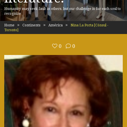
Humanity may seek fault in others, but our challenge is for each soul to
recognize
Home
Continents
América
Nina La Porta [Cónsul -
Toronto]
0
0