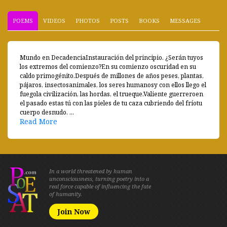
POEMS
VIDEOS
PHOTOS
POSTS
BOOKS
MESSAGES
Mundo en DecadenciaInstauración del principio. ¿Serán tuyos
los extremos del comienzo?En su comienzo oscuridad en su
caldo primogénito.Después de millones de años peses, plantas,
pájaros, insectosanimales, los seres humanosy con ellos llego el
fuegola civilización, las hordas, el trueque.Valiente guerreroen
el pasado estas tú con las pieles de tu caza cubriendo del fríotu
cuerpo desnudo. ...
Read More
In a world threatened by human
unconsciousness, turning poetry into a
real force capable of influencing the fate
of humanity.
Join Now