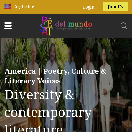
English
Join Us
Login
America | Poetry, Culture &
Literary Voices
Diversity &
contemporary
literature.