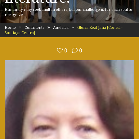
Humanity may seek fault in others, but our challenge is for each soul to
recognize
Home
Continents
América
Gloria Real Jaña [Cónsul -
Santiago Centro]
0
0