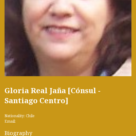
Gloria Real Jaña [Cónsul -
Santiago Centro]
Nationality: Chile
Email:
Biography