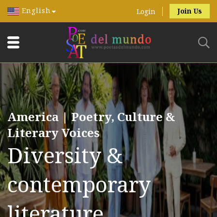
English
Join Us
Login
America | Poetry, Culture &
Literary Voices
Diversity &
contemporary
literature.