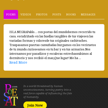
POEMS
VIDEOS
PHOTOS
POSTS
BOOKS
MESSAGES
ISLA NEGRAPablo… con poetas del mundohemos recorrido tu
casa, escudriñado en las huellas tangibles de tus viajesen las
variadas formas y coloresde tus originales cachivaches.
Traspasamos puertas camufladas hurgamos en los vericuetos
de tu mundo,curioseamos en tu bar y en tus armarios.Nos
internamos por pasadizos y escaleras estrechassubimos al
dormitorio y nos recibió el mar.¡Que lugar! Me ha ...
Read More
In a world threatened by human
unconsciousness, turning poetry into a
real force capable of influencing the fate
of humanity.
Join Now