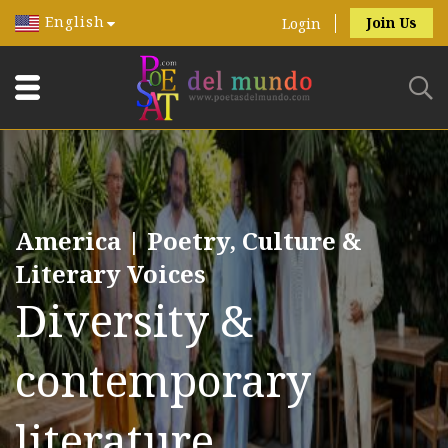
English
Join Us
Login
America | Poetry, Culture &
Literary Voices
Diversity &
contemporary
literature.