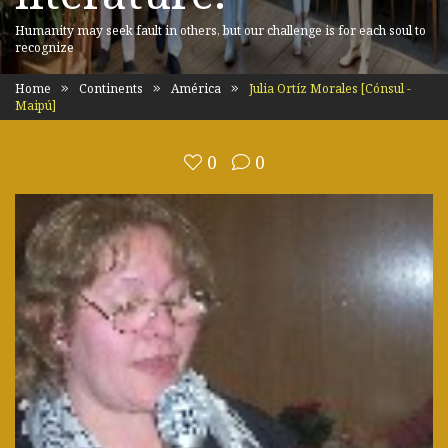
Humanity may seek fault in others, but our challenge is for each soul to
recognize
Home
Continents
América
Julia Ortíz Morales [Cónsul -
Maipú]
0
0