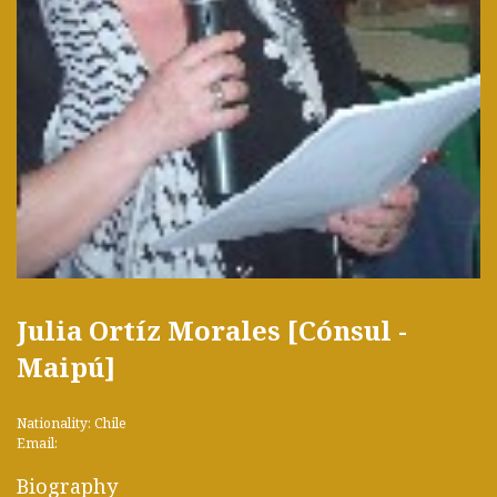
Julia Ortíz Morales [Cónsul -
Maipú]
Nationality: Chile
Email:
Biography