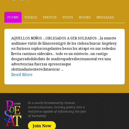
POEMS
VIDEOS
PHOTOS
POSTS
BOOKS
MESSAGES
AQUELLOS NIÑOS ...OBLIGADOS A SER SOLDADOS ...la muerte
andinase vistió de blancoemigró de los cielosa buscar ángelesy
en furiosos soploscongelantes besos los atrapó en sus redeslos
llevóa caminos siderales... todo es un misterio...un castigo
desgarradodolorluto de madrespadreshermanostal vez una
advertenciaa fuerzas opresorasque
obstinadamentereclutaencar ...
Read More
In a world threatened by human
unconsciousness, turning poetry into a
real force capable of influencing the fate
of humanity.
Join Now