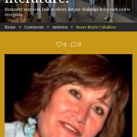
Humanity may seek fault in others, but our challenge is for each soul to
recognize
Home
Continents
América
Rosse Marie Caballero
0
0