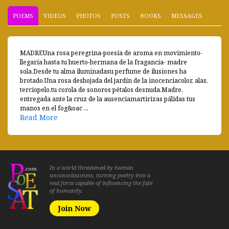
POEMS
VIDEOS
PHOTOS
POSTS
BOOKS
MESSAGES
MADREUna rosa peregrina-poesía de aroma en movimiento-
llegaría hasta tu huerto-hermana de la fragancia- madre
sola.Desde tu alma iluminadasu perfume de ilusiones ha
brotado.Una rosa deshojada del jardín de la inocenciacolor, alas,
terciopelo.tu corola de sonoros pétalos desnuda.Madre,
entregada ante la cruz de la ausenciamartirizas pálidas tus
manos en el fog&oac ...
Read More
In a world threatened by human
unconsciousness, turning poetry into a
real force capable of influencing the fate
of humanity.
Join Now