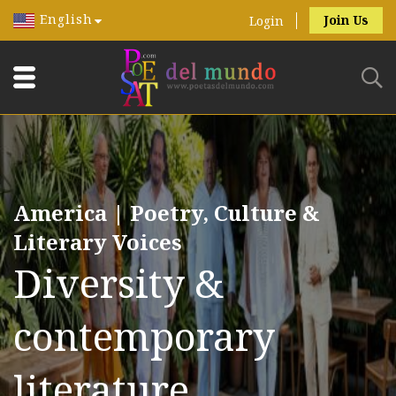
English
Join Us
Login
America | Poetry, Culture &
Literary Voices
Diversity &
contemporary
literature.