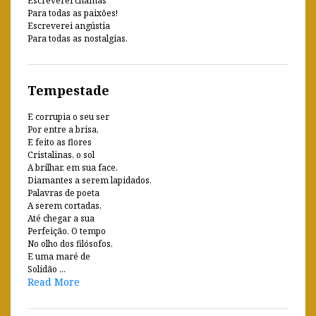
Escreverei chamas
Para todas as paixões!
Escreverei angústia
Para todas as nostalgias.
Tempestade
E corrupia o seu ser
Por entre a brisa,
E feito as flores
Cristalinas, o sol
A brilhar, em sua face.
Diamantes a serem lapidados,
Palavras de poeta
A serem cortadas,
Até chegar a sua
Perfeição. O tempo
No olho dos filósofos,
E uma maré de
Solidão ...
Read More