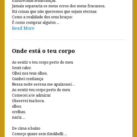
Enfurecidas lembranças.
Jamais separaria os meus erros dos meus fracassos,
Há coisas que não queremos que sejam eternas
Como a realidade dos seus braços:
É como comprar alguém ...
Read More
Onde está o teu corpo
Ao sentir o teu corpo perto do meu
Senti calor.
Olhei nos teus olhos,
Ganhei confiança
Nessa noite serena me apaixonei…
Ao sentir teu corpo perto do meu
Comecei a te admirar
Observei tua boca,
olhos,
orelhas,
nariz…
De cima a baixo
Começo quase sem fim&helli ...