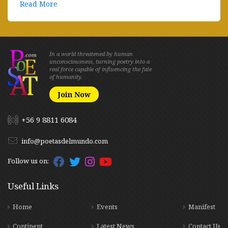
Read More
In a world threatened by human
unconsciousness, turning poetry into a
real force capable of influencing the fate
of humanity.
Join Now
+56 9 8811 6084
info@poetasdelmundo.com
Follow us on:
Useful Links
Home
Events
Manifest
Continent
Latest News
Contact Us