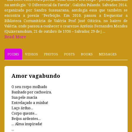
na antologia “O Diferencial da Favela”, Galinha Pulando, Salvador, 2014,
organizado por Sandro Sussuarana, antologia essa que também se
encontra a poesia “Perfeição. Em 2010, passou a frequentar a
Biblioteca Comunitária de Valéria Prof José Oiticica, no bairro de
Valéria, onde passou a conhecer o cearense Antônio Fernandes Mendes
(Quixeramobim, 21 de outubro de 1936 – Salvador, 29 de j ...
Read More
POEMS
VIDEOS
PHOTOS
POSTS
BOOKS
MESSAGES
Amor vagabundo
O seu corpo molhado
Banhado por cachoeira,
Sua pele macia
Entrelaçado a minha!
Laço árduo...
Corpo quente...
Beijos ardentes...
... Alma inspirada!
...