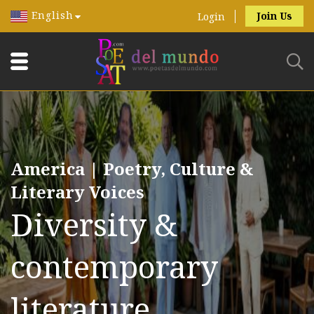
English
Join Us
Login
America | Poetry, Culture &
Literary Voices
Diversity &
contemporary
literature.