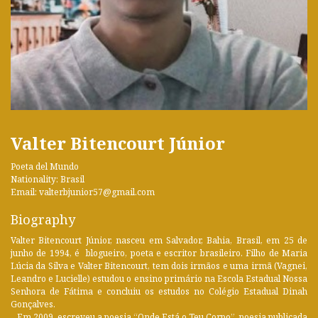
Valter Bitencourt Júnior
Poeta del Mundo
Nationality: Brasil
Email: valterbjunior57@gmail.com
Biography
Valter Bitencourt Júnior, nasceu em Salvador, Bahia, Brasil, em 25 de
junho de 1994, é blogueiro, poeta e escritor brasileiro. Filho de Maria
Lúcia da Silva e Valter Bitencourt, tem dois irmãos e uma irmã (Vagnei,
Leandro e Lucielle) estudou o ensino primário na Escola Estadual Nossa
Senhora de Fátima e concluiu os estudos no Colégio Estadual Dinah
Gonçalves.
Em 2009, escreveu a poesia “Onde Está o Teu Corpo”, poesia publicada