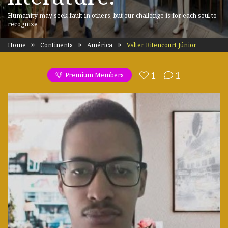
Humanity may seek fault in others, but our challenge is for each soul to
recognize
Home
Continents
América
Valter Bitencourt Júnior
1
1
Premium Members