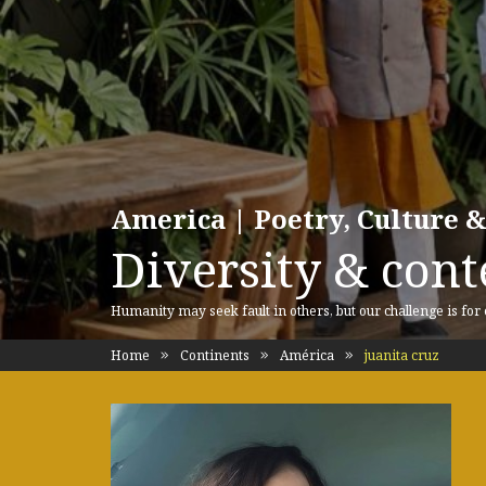
America | Poetry, Culture &
Diversity & cont
Humanity may seek fault in others, but our challenge is for
Home
Continents
América
juanita cruz