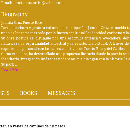
Email: juanitacruz.artist@yahoo.com
Biography
Juanita Cruz Puerto Rico
Poeta, escritora y gestora cultural puertorriqueña, Juanita Cruz, conocida 
una voz literaria marcada por la fuerza espiritual, la identidad caribeña y l
Su obra poética se distingue por una escritura intensa y evocadora, do
naturaleza, la espiritualidad ancestral y la resistencia cultural. A través 
experiencia personal con las raíces colectivas de Puerto Rico y del Caribe.
Como creadora, ha desarrollado una propuesta literaria donde la poesía se 
identitaria, integrando imágenes poderosas que dialogan con la historia, la 
Su parti ...
Read More
STS
BOOKS
MESSAGES
erten en venas los caminos de tus pasos.”