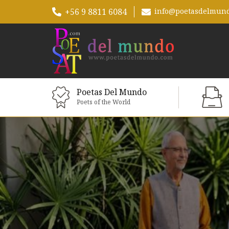
+56 9 8811 6084
info@poetasdelmun
Poetas Del Mundo
Poets of the World