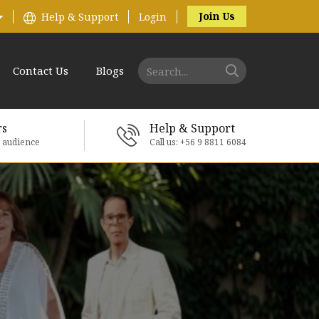
Join Us
Help & Support
Login
Contact Us
Blogs
rs
Help & Support
e audience
Call us: +56 9 8811 6084