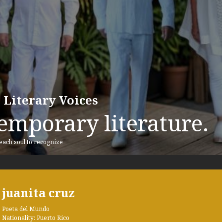
 Literary Voices
emporary literature.
 each soul to recognize
juanita cruz
Poeta del Mundo
Nationality: Puerto Rico