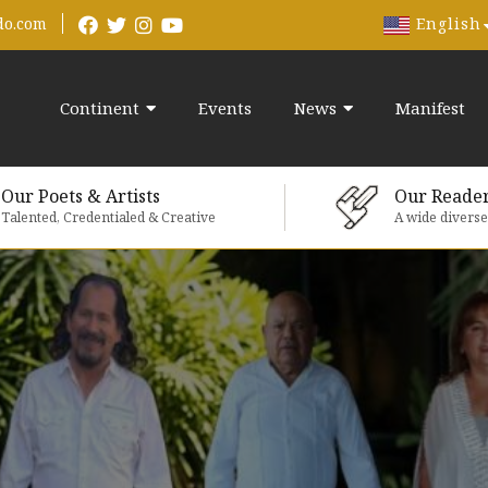
English
do.com
Continent
Events
News
Manifest
Our Poets & Artists
Our Reade
Talented, Credentialed & Creative
A wide divers