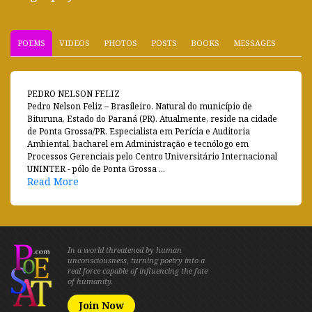
POEMS
VIDEOS
PHOTOS
POSTS
BOOKS
MESSAGES
PEDRO NELSON FELIZ
Pedro Nelson Feliz – Brasileiro. Natural do município de
Bituruna, Estado do Paraná (PR). Atualmente, reside na cidade
de Ponta Grossa/PR. Especialista em Perícia e Auditoria
Ambiental, bacharel em Administração e tecnólogo em
Processos Gerenciais pelo Centro Universitário Internacional
UNINTER - pólo de Ponta Grossa ...
Read More
In a world threatened by human
unconsciousness, turning poetry into a
real force capable of influencing the fate
of humanity.
Join Now