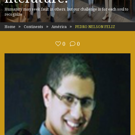
Humanity may seek fault in others, but our challenge is for each soul to
recognize
Home
Continents
América
PEDRO NELSON FELIZ
0
0