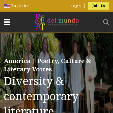
English
Join Us
Login
America | Poetry, Culture &
Literary Voices
Diversity &
contemporary
literature.