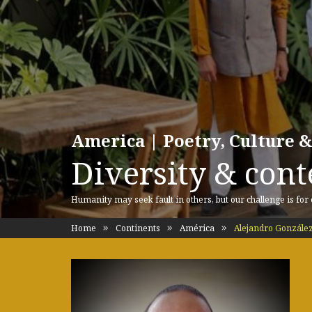
America | Poetry, Culture &
Diversity & cont
Humanity may seek fault in others, but our challenge is for
Home
Continents
América
Alejandro Gonzále