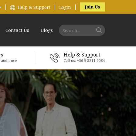
Join Us
Help & Support
Login
Contact Us
Blogs
rs
Help & Support
e audience
Call us: +56 9 8811 6084