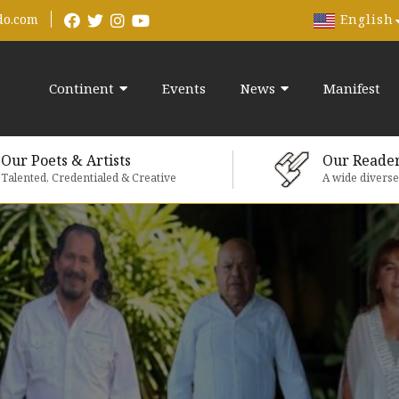
English
do.com
Continent
Events
News
Manifest
Our Poets & Artists
Our Reade
Talented, Credentialed & Creative
A wide divers