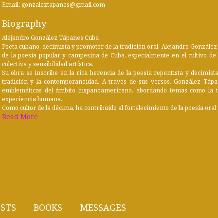
Email: gonzaleztapanes@gmail.com
Biography
Alejandro González Tápanes Cuba
Poeta cubano, decimista y promotor de la tradición oral, Alejandro Gonzále
de la poesía popular y campesina de Cuba, especialmente en el cultivo d
colectiva y sensibilidad artística.
Su obra se inscribe en la rica herencia de la poesía repentista y decimist
tradición y la contemporaneidad. A través de sus versos, González Táp
emblemáticas del ámbito hispanoamericano, abordando temas como la tierr
experiencia humana.
Como cultor de la décima, ha contribuido al fortalecimiento de la poesía oral y
Read More
STS
BOOKS
MESSAGES