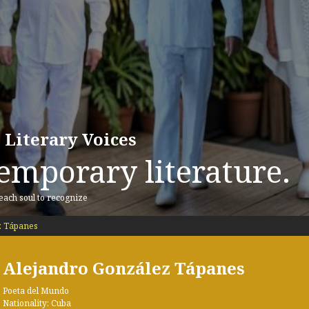
 Literary Voices
emporary literature.
 each soul to recognize
z Tápanes
Alejandro González Tápanes
Poeta del Mundo
Nationality: Cuba