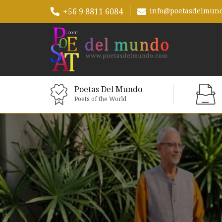
+56 9 8811 6084
info@poetasdelmun
Poetas Del Mundo
Poets of the World