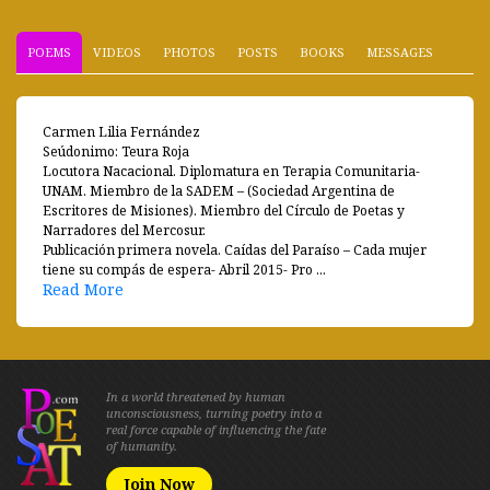
POEMS
VIDEOS
PHOTOS
POSTS
BOOKS
MESSAGES
Carmen Lilia Fernández
Seúdonimo: Teura Roja
Locutora Nacacional. Diplomatura en Terapia Comunitaria-
UNAM. Miembro de la SADEM – (Sociedad Argentina de
Escritores de Misiones). Miembro del Círculo de Poetas y
Narradores del Mercosur.
Publicación primera novela. Caídas del Paraíso – Cada mujer
tiene su compás de espera- Abril 2015- Pro ...
Read More
In a world threatened by human
unconsciousness, turning poetry into a
real force capable of influencing the fate
of humanity.
Join Now