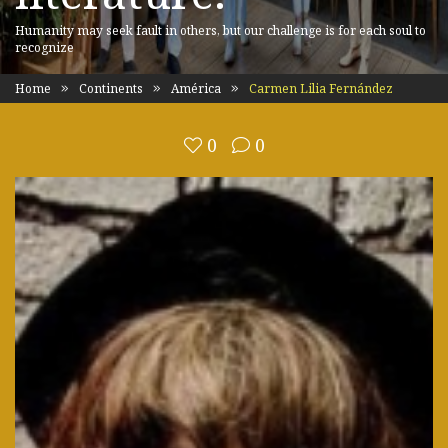
Humanity may seek fault in others, but our challenge is for each soul to
recognize
Home
Continents
América
Carmen Lilia Fernández
0
0