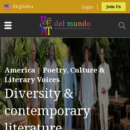
English
Join Us
Login
America | Poetry, Culture &
Literary Voices
Diversity &
contemporary
literature.