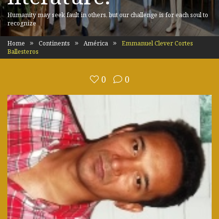
Humanity may seek fault in others, but our challenge is for each soul to
recognize
Home
Continents
América
Emmanuel Clever Cortes
Ballesteros
0
0