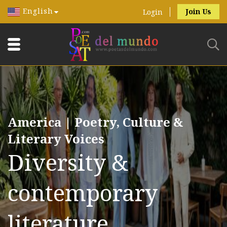
English
Join Us
Login
America | Poetry, Culture &
Literary Voices
Diversity &
contemporary
literature.