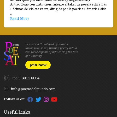
Antropólogo con distinción. Integró el taller de poesía sobre Las
Décimas de Violeta Parra, dirigido por la poetisa Dámaris Calde
...
Read More
In a world threatened by human
unconsciousness, turning poetry into a
real force capable of influencing the fate
of humanity.
Join Now
+56 9 8811 6084
info@poetasdelmundo.com
Follow us on:
Useful Links