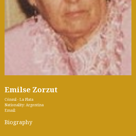
Emilse Zorzut
Cónsul - La Plata
Nationality: Argentina
Email:
Biography