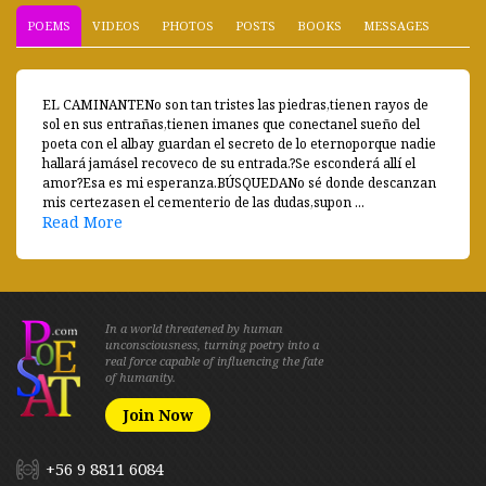
POEMS
VIDEOS
PHOTOS
POSTS
BOOKS
MESSAGES
EL CAMINANTENo son tan tristes las piedras,tienen rayos de
sol en sus entrañas,tienen imanes que conectanel sueño del
poeta con el albay guardan el secreto de lo eternoporque nadie
hallará jamásel recoveco de su entrada.?Se esconderá allí el
amor?Esa es mi esperanza.BÚSQUEDANo sé donde descanzan
mis certezasen el cementerio de las dudas,supon ...
Read More
In a world threatened by human
unconsciousness, turning poetry into a
real force capable of influencing the fate
of humanity.
Join Now
+56 9 8811 6084