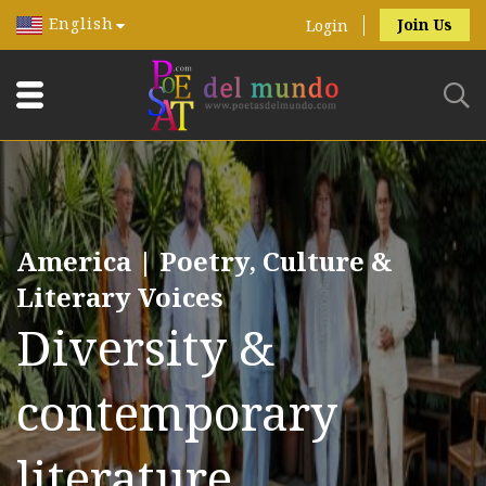
English
Join Us
Login
America | Poetry, Culture &
Literary Voices
Diversity &
contemporary
literature.