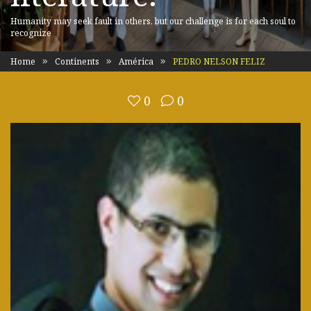
Humanity may seek fault in others, but our challenge is for each soul to
recognize
Home
Continents
América
PEDRO NELSON FELIZ
0
0