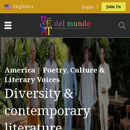
English
Join Us
Login
America | Poetry, Culture &
Literary Voices
Diversity &
contemporary
literature.