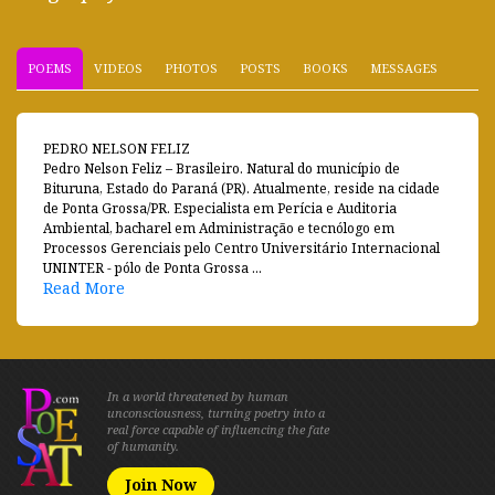
POEMS
VIDEOS
PHOTOS
POSTS
BOOKS
MESSAGES
PEDRO NELSON FELIZ
Pedro Nelson Feliz – Brasileiro. Natural do município de
Bituruna, Estado do Paraná (PR). Atualmente, reside na cidade
de Ponta Grossa/PR. Especialista em Perícia e Auditoria
Ambiental, bacharel em Administração e tecnólogo em
Processos Gerenciais pelo Centro Universitário Internacional
UNINTER - pólo de Ponta Grossa ...
Read More
In a world threatened by human
unconsciousness, turning poetry into a
real force capable of influencing the fate
of humanity.
Join Now