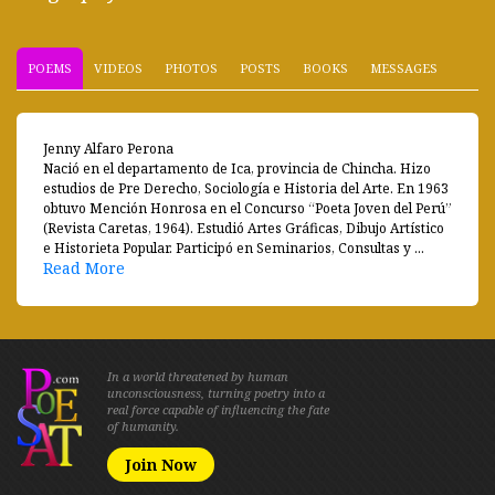
POEMS
VIDEOS
PHOTOS
POSTS
BOOKS
MESSAGES
Jenny Alfaro Perona
Nació en el departamento de Ica, provincia de Chincha. Hizo
estudios de Pre Derecho, Sociología e Historia del Arte. En 1963
obtuvo Mención Honrosa en el Concurso “Poeta Joven del Perú”
(Revista Caretas, 1964). Estudió Artes Gráficas, Dibujo Artístico
e Historieta Popular. Participó en Seminarios, Consultas y ...
Read More
In a world threatened by human
unconsciousness, turning poetry into a
real force capable of influencing the fate
of humanity.
Join Now