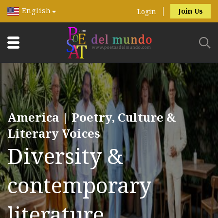
English
Join Us
Login
America | Poetry, Culture &
Literary Voices
Diversity &
contemporary
literature.