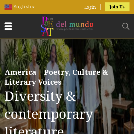
English
Join Us
Login
America | Poetry, Culture &
Literary Voices
Diversity &
contemporary
literature.