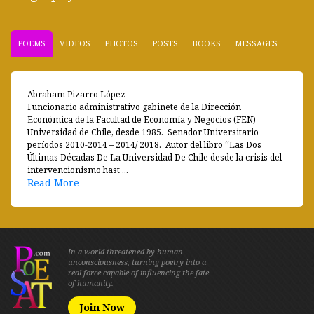
POEMS
VIDEOS
PHOTOS
POSTS
BOOKS
MESSAGES
Abraham Pizarro López
Funcionario administrativo gabinete de la Dirección
Económica de la Facultad de Economía y Negocios (FEN)
Universidad de Chile, desde 1985. Senador Universitario
períodos 2010-2014 – 2014/ 2018. Autor del libro “Las Dos
Últimas Décadas De La Universidad De Chile desde la crisis del
intervencionismo hast ...
Read More
In a world threatened by human
unconsciousness, turning poetry into a
real force capable of influencing the fate
of humanity.
Join Now