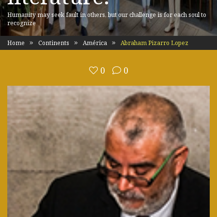
Humanity may seek fault in others, but our challenge is for each soul to
recognize
Home
Continents
América
Abraham Pizarro Lopez
0
0