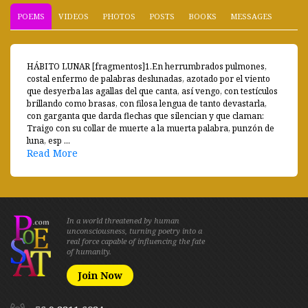
POEMS
VIDEOS
PHOTOS
POSTS
BOOKS
MESSAGES
HÁBITO LUNAR [fragmentos]1.En herrumbrados pulmones,
costal enfermo de palabras deslunadas, azotado por el viento
que desyerba las agallas del que canta, así vengo, con testículos
brillando como brasas, con filosa lengua de tanto devastarla,
con garganta que darda flechas que silencian y que claman:
Traigo con su collar de muerte a la muerta palabra, punzón de
luna, esp ...
Read More
In a world threatened by human
unconsciousness, turning poetry into a
real force capable of influencing the fate
of humanity.
Join Now