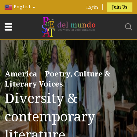
English
Join Us
Login
America | Poetry, Culture &
Literary Voices
Diversity &
contemporary
literature.