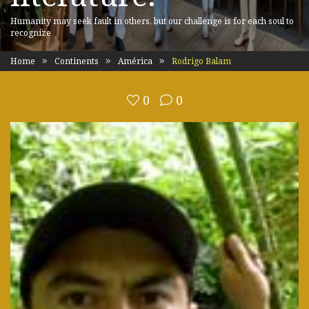
Humanity may seek fault in others, but our challenge is for each soul to
recognize
Home
Continents
América
Rodrigo Balam
0
0