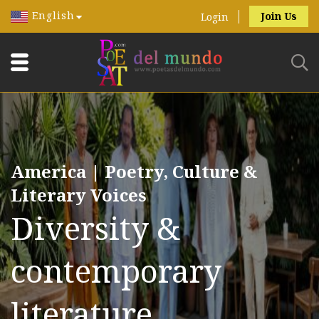
English
Join Us
Login
America | Poetry, Culture &
Literary Voices
Diversity &
contemporary
literature.