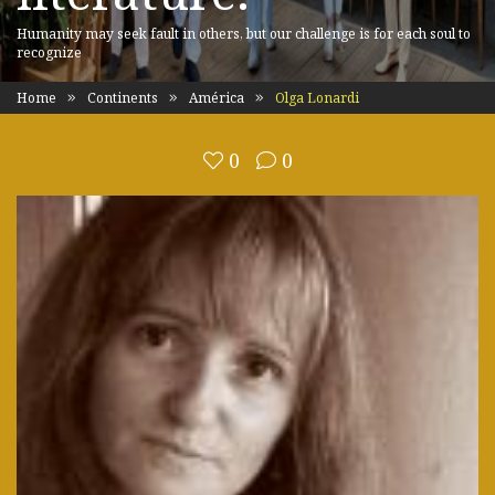
Humanity may seek fault in others, but our challenge is for each soul to
recognize
Home
Continents
América
Olga Lonardi
0
0