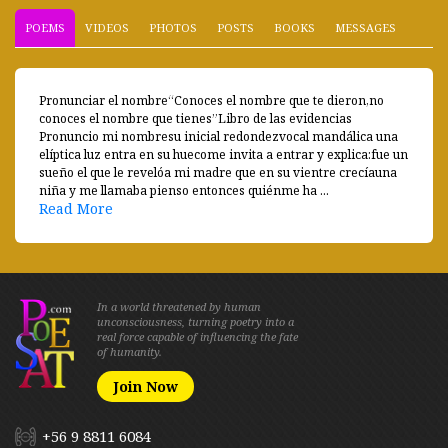
POEMS
VIDEOS
PHOTOS
POSTS
BOOKS
MESSAGES
Pronunciar el nombre“Conoces el nombre que te dieron,no
conoces el nombre que tienes”Libro de las evidencias
Pronuncio mi nombresu inicial redondezvocal mandálica una
elíptica luz entra en su huecome invita a entrar y explica:fue un
sueño el que le revelóa mi madre que en su vientre crecíauna
niña y me llamaba pienso entonces quiénme ha ...
Read More
In a world threatened by human
unconsciousness, turning poetry into a
real force capable of influencing the fate
of humanity.
Join Now
+56 9 8811 6084