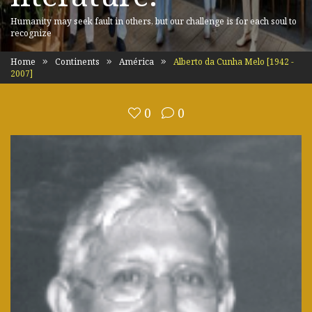
Humanity may seek fault in others, but our challenge is for each soul to
recognize
Home
Continents
América
Alberto da Cunha Melo [1942 -
2007]
0
0