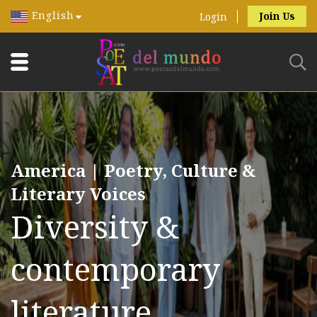
English
Join Us
Login
America | Poetry, Culture &
Literary Voices
Diversity &
contemporary
literature.