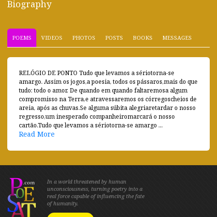
Biography
POEMS
VIDEOS
PHOTOS
POSTS
BOOKS
MESSAGES
RELÓGIO DE PONTO Tudo que levamos a sériotorna-se
amargo. Assim os jogos,a poesia, todos os pássaros,mais do que
tudo: todo o amor. De quando em quando faltaremosa algum
compromisso na Terra,e atravessaremos os córregoscheios de
areia, após as chuvas.Se alguma súbita alegriaretardar o nosso
regresso,um inesperado companheiromarcará o nosso
cartão.Tudo que levamos a sériotorna-se amargo ...
Read More
In a world threatened by human
unconsciousness, turning poetry into a
real force capable of influencing the fate
of humanity.