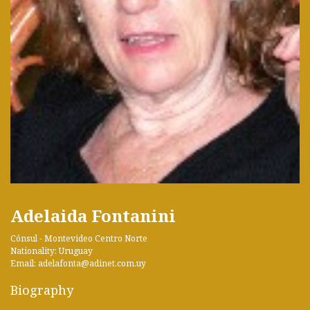
Adelaida Fontanini
Cónsul - Montevideo Centro Norte
Nationality: Uruguay
Email: adelafonta@adinet.com.uy
Biography