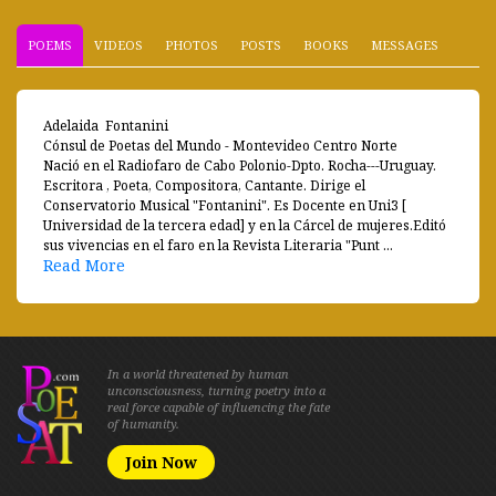
POEMS
VIDEOS
PHOTOS
POSTS
BOOKS
MESSAGES
Adelaida Fontanini
Cónsul de Poetas del Mundo - Montevideo Centro Norte
Nació en el Radiofaro de Cabo Polonio-Dpto. Rocha---Uruguay.
Escritora , Poeta, Compositora, Cantante. Dirige el
Conservatorio Musical "Fontanini". Es Docente en Uni3 [
Universidad de la tercera edad] y en la Cárcel de mujeres.Editó
sus vivencias en el faro en la Revista Literaria "Punt ...
Read More
In a world threatened by human
unconsciousness, turning poetry into a
real force capable of influencing the fate
of humanity.
Join Now