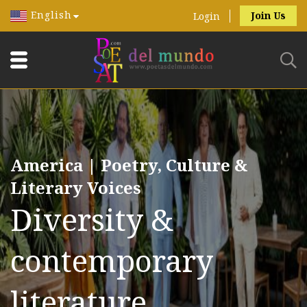
English
Join Us
Login
America | Poetry, Culture &
Literary Voices
Diversity &
contemporary
literature.