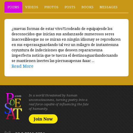
POEMS
VIDEOS
PHOTOS
POSTS
BOOKS
MESSAGES
¿nuevas formas de estar vivo?1rodeado de equipajesde los
desconocidos que inician sus andanzasde numerosos seres
inaccesiblesque no se miran en ningún idiomay se reproducen
en sus esperasaguardando tal vez un milagro de instantesuna
coyuntura de indecisiones que deseen repararseuna
imperfecta noticia que te tuerza el destinoaguardandocuando
se mantienen inertes las piernasapenas &aac ...
Read More
In a world threatened by human
unconsciousness, turning poetry into a
real force capable of influencing the fate
of humanity.
Join Now