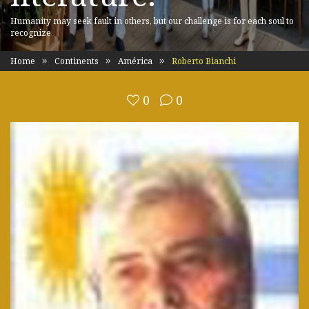
Humanity may seek fault in others, but our challenge is for each soul to
recognize
Home
Continents
América
Roberto Bianchi
0
0