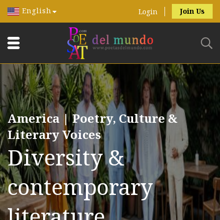
English
Join Us
Login
America | Poetry, Culture &
Literary Voices
Diversity &
contemporary
literature.