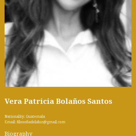
Vera Patricia Bolaños Santos
Nationality: Guatemala
Email: filosofiadelaluz@gmail.com
Biography