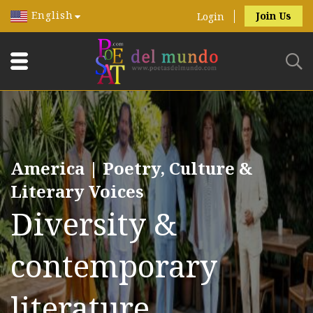
English
Join Us
Login
America | Poetry, Culture &
Literary Voices
Diversity &
contemporary
literature.