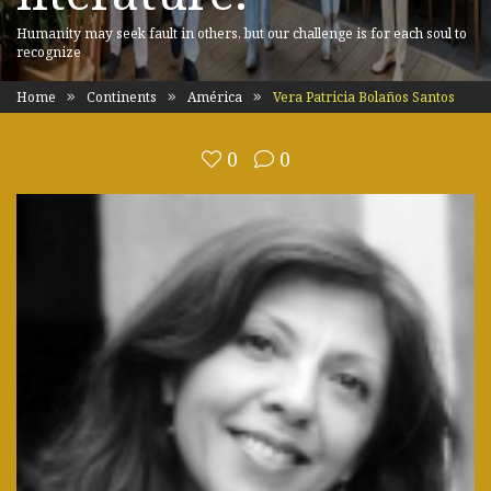
Humanity may seek fault in others, but our challenge is for each soul to
recognize
Home
Continents
América
Vera Patricia Bolaños Santos
0
0