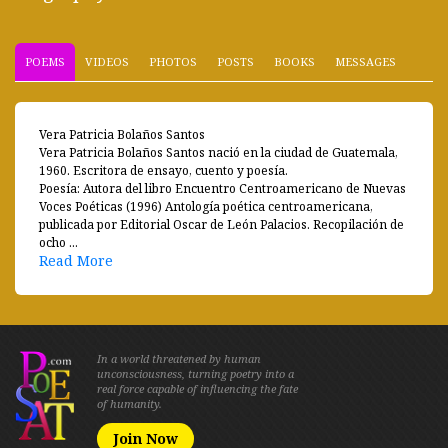
POEMS
VIDEOS
PHOTOS
POSTS
BOOKS
MESSAGES
Vera Patricia Bolaños Santos
Vera Patricia Bolaños Santos nació en la ciudad de Guatemala,
1960. Escritora de ensayo, cuento y poesía.
Poesía: Autora del libro Encuentro Centroamericano de Nuevas
Voces Poéticas (1996) Antología poética centroamericana,
publicada por Editorial Oscar de León Palacios. Recopilación de
ocho ...
Read More
In a world threatened by human
unconsciousness, turning poetry into a
real force capable of influencing the fate
of humanity.
Join Now