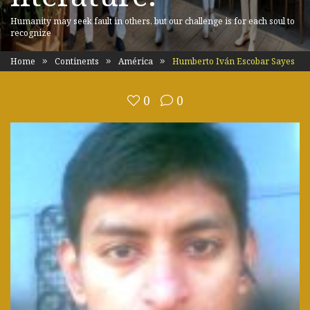
Humanity may seek fault in others, but our challenge is for each soul to
recognize
Home
Continents
América
Humberto Iván Escobar Sayes
0
0