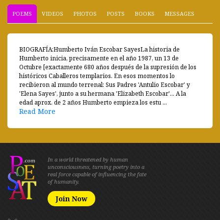
POEMS
VIDEOS
PHOTOS
POSTS
BOOKS
MESSAGES
BIOGRAFÍA:Humberto Iván Escobar SayesLa historia de
Humberto inicia, precisamente en el año 1987, un 13 de
Octubre [exactamente 680 años después de la supresión de los
históricos Caballeros templarios. En esos momentos lo
recibieron al mundo terrenal: Sus Padres 'Antulio Escobar' y
'Elena Sayes', junto a su hermana 'Elizabeth Escobar'... A la
edad aprox. de 2 años Humberto empieza los estu ...
Read More
In a world threatened by human
unconsciousness, turning poetry into a
real force capable of influencing the fate
of humanity.
Join Now