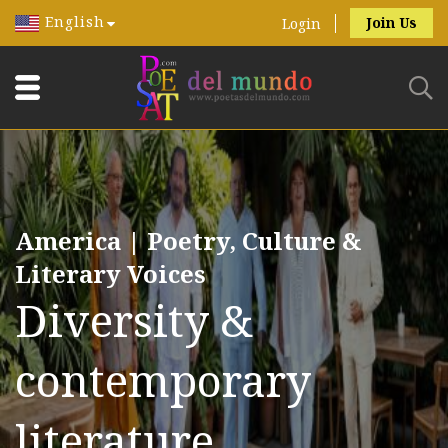
English
Join Us
Login
America | Poetry, Culture &
Literary Voices
Diversity &
contemporary
literature.