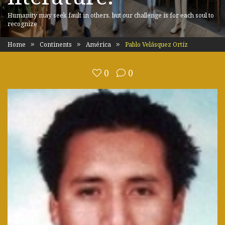
Humanity may seek fault in others, but our challenge is for each soul to
recognize
Home
Continents
América
Pablo Velásquez Ortíz
0
0