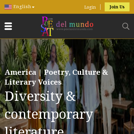
English
Join Us
Login
America | Poetry, Culture &
Literary Voices
Diversity &
contemporary
literature.