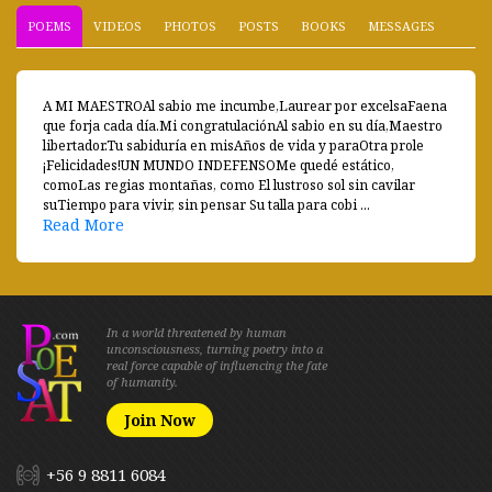
POEMS
VIDEOS
PHOTOS
POSTS
BOOKS
MESSAGES
A MI MAESTROAl sabio me incumbe,Laurear por excelsaFaena
que forja cada día.Mi congratulaciónAl sabio en su día,Maestro
libertador.Tu sabiduría en misAños de vida y paraOtra prole
¡Felicidades!UN MUNDO INDEFENSOMe quedé estático,
comoLas regias montañas, como El lustroso sol sin cavilar
suTiempo para vivir, sin pensar Su talla para cobi ...
Read More
In a world threatened by human
unconsciousness, turning poetry into a
real force capable of influencing the fate
of humanity.
Join Now
+56 9 8811 6084