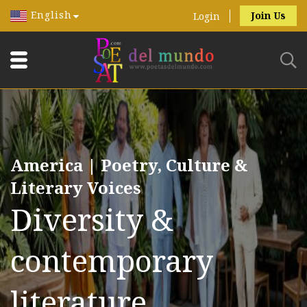
English
Join Us
Login
America | Poetry, Culture &
Literary Voices
Diversity &
contemporary
literature.