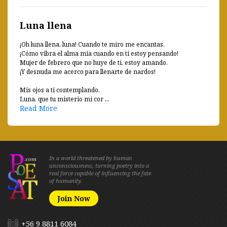
Luna llena
¡Oh luna llena, luna! Cuando te miro me encantas.
¡Cómo vibra el alma mía cuando en ti estoy pensando!
Mujer de febrero que no huye de ti, estoy amando.
¡Y desnuda me acerco para llenarte de nardos!
Mis ojos a ti contemplando.
Luna, que tu misterio mi cor ...
Read More
In a world threatened by human
unconsciousness, turning poetry into a
real force capable of influencing the fate
of humanity.
Join Now
+56 9 8811 6084