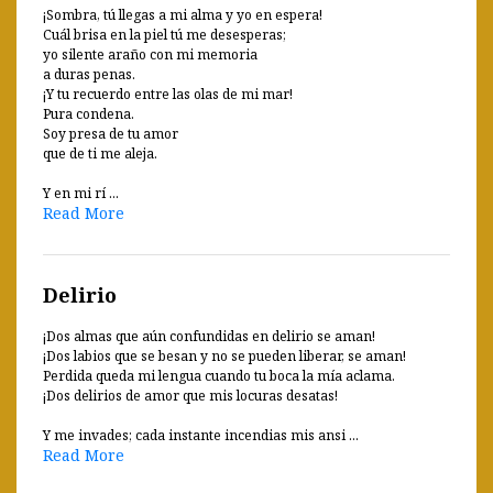
¡Sombra, tú llegas a mi alma y yo en espera!
Cuál brisa en la piel tú me desesperas;
yo silente araño con mi memoria
a duras penas.
¡Y tu recuerdo entre las olas de mi mar!
Pura condena.
Soy presa de tu amor
que de ti me aleja.
Y en mi rí ...
Read More
Delirio
¡Dos almas que aún confundidas en delirio se aman!
¡Dos labios que se besan y no se pueden liberar, se aman!
Perdida queda mi lengua cuando tu boca la mía aclama.
¡Dos delirios de amor que mis locuras desatas!
Y me invades; cada instante incendias mis ansi ...
Read More