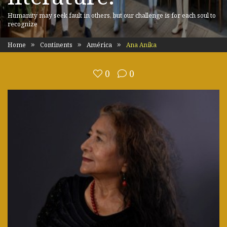
Humanity may seek fault in others, but our challenge is for each soul to
recognize
Home
Continents
América
Ana Anika
0
0