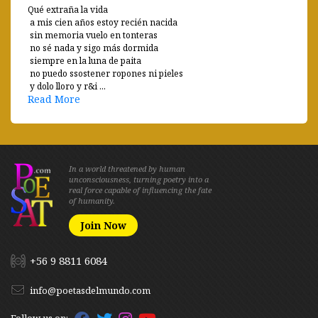
Qué extraña la vida
a mis cien años estoy recién nacida
sin memoria vuelo en tonteras
no sé nada y sigo más dormida
siempre en la luna de paita
no puedo ssostener ropones ni pieles
y dolo lloro y r&i ...
Read More
In a world threatened by human
unconsciousness, turning poetry into a
real force capable of influencing the fate
of humanity.
Join Now
+56 9 8811 6084
info@poetasdelmundo.com