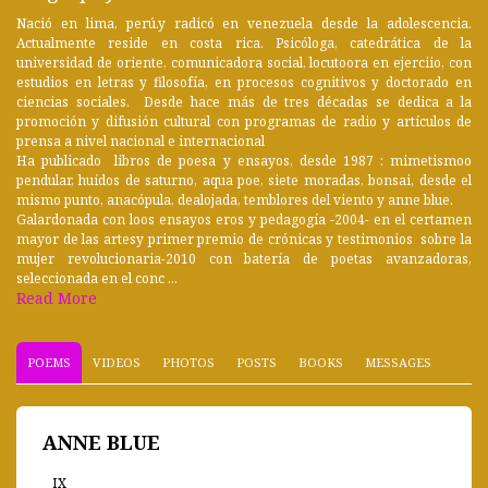
Nació en lima, perú.y radicó en venezuela desde la adolescencia.
Actualmente reside en costa rica. Psicóloga, catedrática de la
universidad de oriente, comunicadora social, locutoora en ejerciio, con
estudios en letras y filosofía, en procesos cognitivos y doctorado en
ciencias sociales. Desde hace más de tres décadas se dedica a la
promoción y difusión cultural con programas de radio y artículos de
prensa a nivel nacional e internacional
Ha publicado libros de poesa y ensayos, desde 1987 : mimetismoo
pendular, huídos de saturno, aqua poe, siete moradas, bonsai, desde el
mismo punto, anacópula, dealojada, temblores del viento y anne blue.
Galardonada con loos ensayos eros y pedagogía -2004- en el certamen
mayor de las artesy primer premio de crónicas y testimonios sobre la
mujer revolucionaria-2010 con batería de poetas avanzadoras,
seleccionada en el conc ...
Read More
POEMS
VIDEOS
PHOTOS
POSTS
BOOKS
MESSAGES
ANNE BLUE
IX