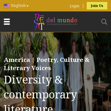
English
Join Us
Login
America | Poetry, Culture &
Literary Voices
Diversity &
contemporary
literature.