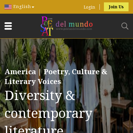
English
Join Us
Login
America | Poetry, Culture &
Literary Voices
Diversity &
contemporary
literature.