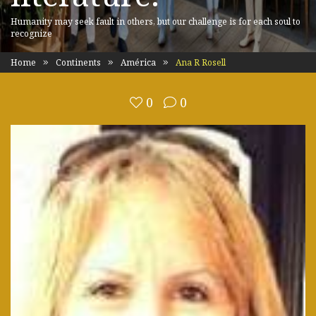
Humanity may seek fault in others, but our challenge is for each soul to
recognize
Home
Continents
América
Ana R Rosell
0
0