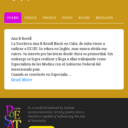
POEMS
VIDEOS
PHOTOS
POSTS
BOOKS
MESSAGES
Ana R Rosell
La Escritora Ana R Rosell Nació en Cuba, de niña viene a
radicar a EE.UU. Se educa en Inglés, mas nunca olvida sus
raíces. Su interés por las letras desde chica es primordial. Sin
embargo se logra realizar y llega a ellas trabajando como
Especialista de los Medios con el Gobierno Federal del
mencionado país.
Cuando se convierte en Especialis ...
Read More
In a world threatened by human
unconsciousness, turning poetry into a
real force capable of influencing the fate
of humanity.