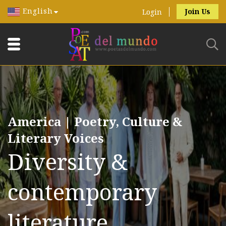
English
Join Us
Login
America | Poetry, Culture &
Literary Voices
Diversity &
contemporary
literature.