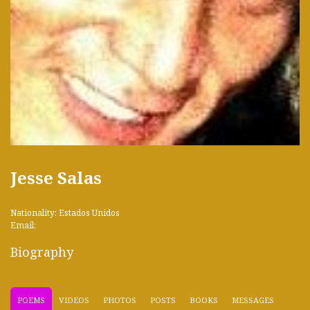
Jesse Salas
Nationality: Estados Unidos
Email:
Biography
POEMS
VIDEOS
PHOTOS
POSTS
BOOKS
MESSAGES