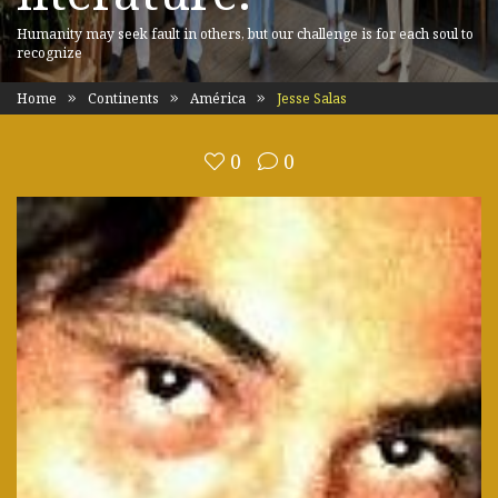
Humanity may seek fault in others, but our challenge is for each soul to
recognize
Home
Continents
América
Jesse Salas
0
0