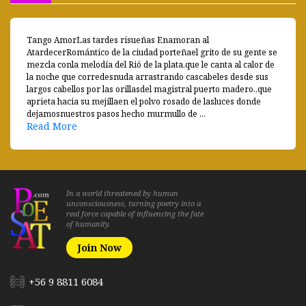
Tango AmorLas tardes risueñas Enamoran al
AtardecerRomántico de la ciudad porteñael grito de su gente se
mezcla conla melodía del Rió de la plata,que le canta al calor de
la noche que corredesnuda arrastrando cascabeles desde sus
largos cabellos por las orillasdel magistral puerto madero.,que
aprieta hacia su mejillaen el polvo rosado de lasluces donde
dejamosnuestros pasos hecho murmullo de ...
Read More
In a world threatened by human
unconsciousness, turning poetry into a
real force capable of influencing the fate
of humanity.
Join Now
+56 9 8811 6084